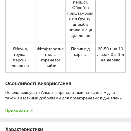
першої.
Обробка
приштамбови
х кіл ґрунту і
штамбів
нижче місця
щеплення
Яблуня,
Фітофторозна
Полив під
30-50 г на 10
груша,
гниль
корінь.
л води 0,5-1 л
персик,
кореневої
на дерево
черешня
шийки
Особливості використання
Не слід змішувати Альєтт з препаратами на основі міді, а
також з азотними добривами для позакореневих підживлень.
Приховати
Характеристики