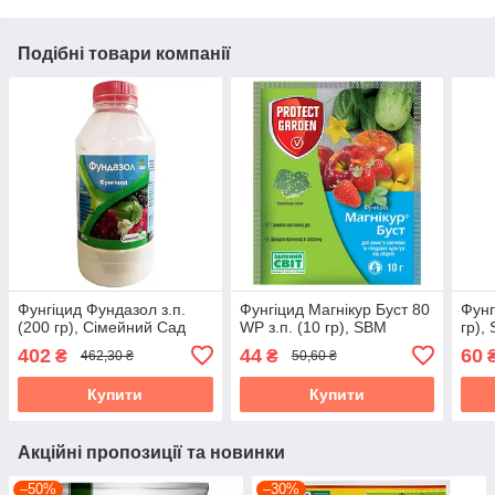
Подібні товари компанії
Фунгіцид Фундазол з.п.
Фунгіцид Магнікур Буст 80
Фунг
(200 гр), Сімейний Сад
WP з.п. (10 гр), SBM
гр),
402
44
60
₴
₴
462,30 ₴
50,60 ₴
Купити
Купити
Акційні пропозиції та новинки
–50%
–30%