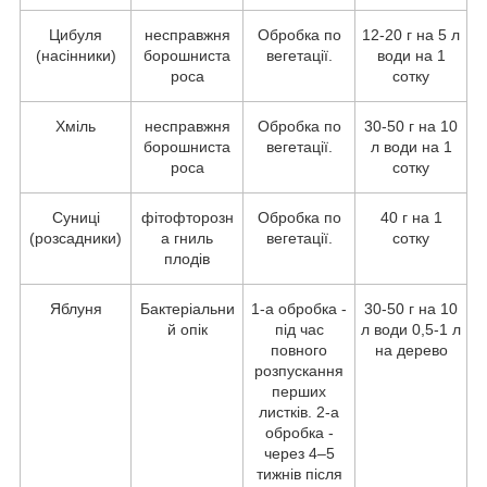
Цибуля
несправжня
Обробка по
12-20 г на 5 л
(насінники)
борошниста
вегетації.
води на 1
роса
сотку
Хміль
несправжня
Обробка по
30-50 г на 10
борошниста
вегетації.
л води на 1
роса
сотку
Суниці
фітофторозн
Обробка по
40 г на 1
(розсадники)
а гниль
вегетації.
сотку
плодів
Яблуня
Бактеріальни
1-а обробка -
30-50 г на 10
й опік
під час
л води 0,5-1 л
повного
на дерево
розпускання
перших
листків. 2-а
обробка -
через 4–5
тижнів після