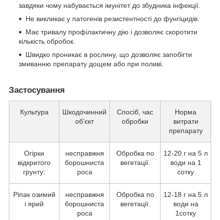
завдяки чому набувається імунітет до збудника інфекції.
Не викликає у патогенів резистентності до фунгіцидів.
Має тривалу профілактичну дію і дозволяє скоротити
кількість обробок.
Швидко проникає в рослину, що дозволяє запобігти
змиванню препарату дощем або при поливі.
Застосування
Культура
Шкодочинний
Спосіб, час
Норма
об’єкт
обробки
витрати
препарату
Огірки
несправжня
Обробка по
12-20 г на 5 л
відкритого
борошниста
вегетації.
води на 1
грунту:
роса
сотку
Ріпак озимий
несправжня
Обробка по
12-18 г на 5 л
і ярий
борошниста
вегетації.
води на
роса
1сотку