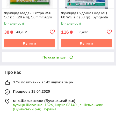
Фунгіцид Медян Екстра 350
Фунгіцид Ридоміл Голд МЦ
SC к.с. (20 мл), Summit Agro
68 WG в.г. (50 гр), Syngenta
В наявності
В наявності
38
116
₴
₴
43,70 ₴
133,40 ₴
Купити
Купити
Показати ще
Про нас
97% позитивних з 142 відгуків за рік
Працює з 18.04.2020
м. с.Шевченкове (Бучанський р-н)
вулиця Шевченка, 162а, індекс 08140 , с.Шевченкове
(Бучанський р-н), Україна