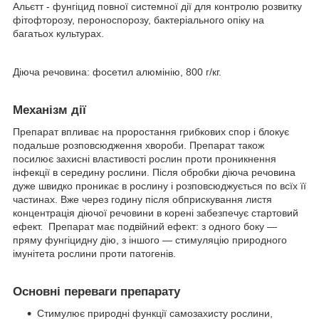
Альєтт - фунгіцид повної системної дії для контролю розвитку
фітофторозу, пероноспорозу, бактеріального опіку на
багатьох культурах.
Діюча речовина: фосетил алюмінію, 800 г/кг.
Механізм дії
Препарат впливає на проростання грибкових спор і блокує
подальше розповсюдження хвороби. Препарат також
посилює захисні властивості рослин проти проникнення
інфекції в середину рослини. Після обробки діюча речовина
дуже швидко проникає в рослину і розповсюджується по всїх її
частинах. Вже через годину після обприскування листя
концентрація діючої речовини в корені забезпечує стартовий
ефект. Препарат має подвійний ефект: з одного боку —
пряму фунгіцидну дію, з іншого — стимуляцію природного
імунітета рослини проти патогенів.
Основні переваги препарату
Стимулює природні функції самозахисту рослини,