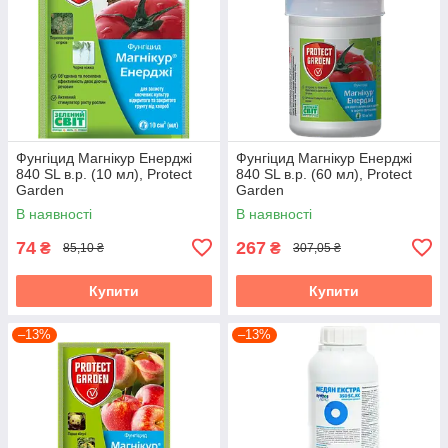
Фунгіцид Магнікур Енерджі
Фунгіцид Магнікур Енерджі
840 SL в.р. (10 мл), Protect
840 SL в.р. (60 мл), Protect
Garden
Garden
В наявності
В наявності
74
267
₴
₴
85,10 ₴
307,05 ₴
Купити
Купити
–13%
–13%