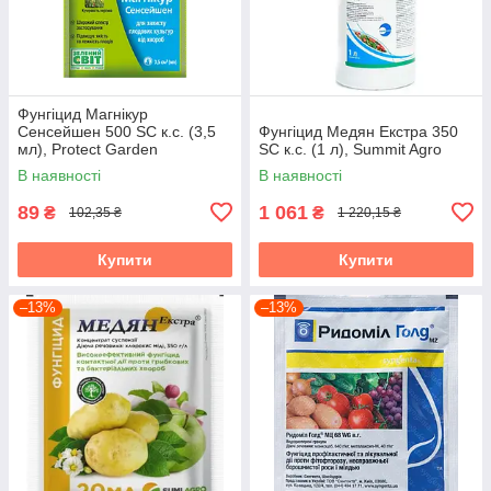
Фунгіцид Магнікур
Сенсейшен 500 SC к.с. (3,5
Фунгіцид Медян Екстра 350
мл), Protect Garden
SC к.с. (1 л), Summit Agro
В наявності
В наявності
89
1 061
₴
₴
102,35 ₴
1 220,15 ₴
Купити
Купити
–13%
–13%