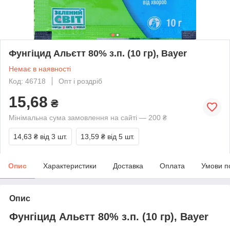
Фунгіцид Альєтт 80% з.п. (10 гр), Bayer
Немає в наявності
Код: 46718
Опт і роздріб
15,68
₴
Мінімальна сума замовлення на сайті — 200 ₴
14,63 ₴
від 3 шт.
13,59 ₴
від 5 шт.
Опис
Характеристики
Доставка
Оплата
Умови п
Опис
Фунгіцид Альєтт 80% з.п. (10 гр), Bayer