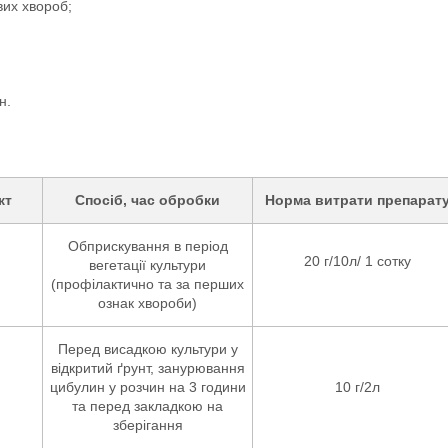
вих хвороб;
н.
кт
Спосіб, час обробки
Норма витрати препарат
Обприскування в період
20 г/10л/ 1 сотку
вегетації культури
(профілактично та за перших
ознак хвороби)
Перед висадкою культури у
відкритий ґрунт, занурювання
цибулин у розчин на 3 години
10 г/2л
та перед закладкою на
зберігання