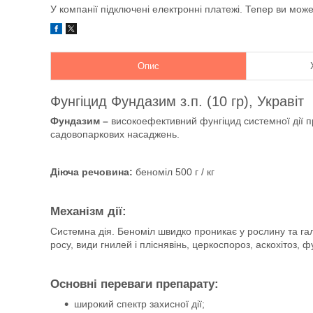
У компанії підключені електронні платежі. Тепер ви мож
Опис
Фунгіцид Фундазим з.п. (10 гр), Укравіт
Фундазим –
високоефективний фунгіцид системної дії п
садовопаркових насаджень.
Діюча речовина:
беноміл 500 г / кг
Механізм дії:
Системна дія. Беноміл швидко проникає у рослину та гал
росу, види гнилей і пліснявінь, церкоспороз, аскохітоз, ф
Основні переваги препарату:
широкий спектр захисної дії;