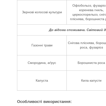
Офіобольоз, фузаріо
коренева гниль,
Зернові колосові культури
церкоспорельоз, сніг
пліснява, борошниста 
До відома споживача. Світовий 
Снігова пліснява, боро
Газонні трави
роса, фузаріоз
Смородина, аґрус
Борошниста роса
Капуста
Кила капусти
Особливості використання: