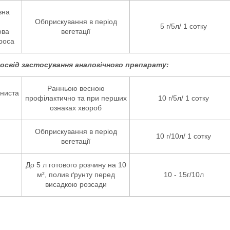
зна
Обприскування в період
5 г/5л/ 1 сотку
ова
вегетації
роса
досвід застосування аналогічного препарату:
Ранньою весною
шниста
профілактично та при перших
10 г/5л/ 1 сотку
ознаках хвороб
Обприскування в період
10 г/10л/ 1 сотку
вегетації
До 5 л готового розчину на 10
м², полив ґрунту перед
10 - 15г/10л
висадкою розсади