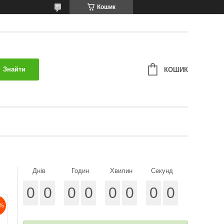
Кошик
Знайти
КОШИК
Днів
Годин
Хвилин
Секунд
0
0
0
0
0
0
0
0
%