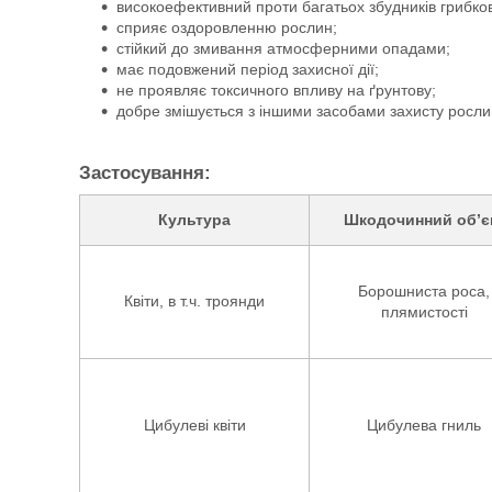
високоефективний проти багатьох збудників грибко
сприяє оздоровленню рослин;
стійкий до змивання атмосферними опадами;
має подовжений період захисної дії;
не проявляє токсичного впливу на ґрунтову;
добре змішується з іншими засобами захисту росли
Застосування:
Культура
Шкодочинний об’є
Борошниста роса,
Квіти, в т.ч. троянди
плямистості
Цибулеві квіти
Цибулева гниль