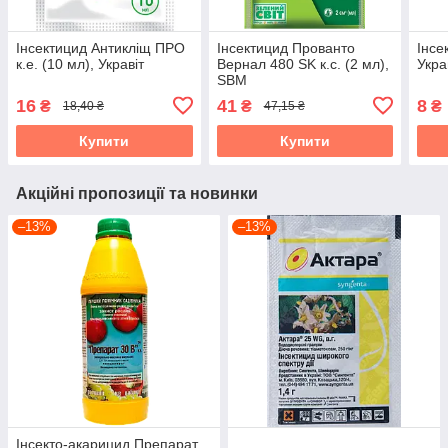
Інсектицид Антикліщ ПРО
Інсектицид Прованто
Інсе
к.е. (10 мл), Укравіт
Вернал 480 SK к.с. (2 мл),
Укра
SBM
16
41
8
₴
₴
₴
18,40 ₴
47,15 ₴
Купити
Купити
Акційні пропозиції та новинки
–13%
–13%
Інсекто-акарицид Препарат