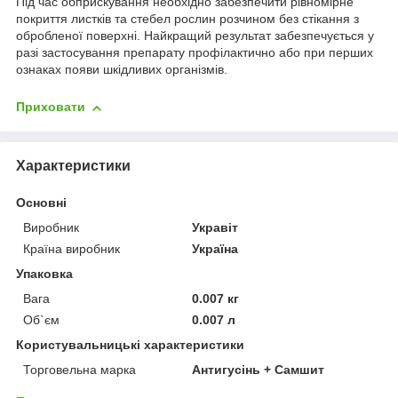
Під час обприскування необхідно забезпечити рівномірне
покриття листків та стебел рослин розчином без стікання з
обробленої поверхні. Найкращий результат забезпечується у
разі застосування препарату профілактично або при перших
ознаках появи шкідливих організмів.
Приховати
Характеристики
Основні
Виробник
Укравіт
Країна виробник
Україна
Упаковка
Вага
0.007 кг
Об`єм
0.007 л
Користувальницькі характеристики
Торговельна марка
Антигусінь + Самшит