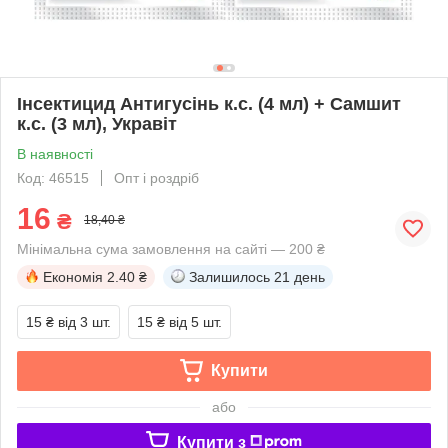
Інсектицид Антигусінь к.с. (4 мл) + Самшит
к.с. (3 мл), Укравіт
В наявності
Код: 46515
Опт і роздріб
16
₴
18,40 ₴
Мінімальна сума замовлення на сайті — 200 ₴
Економія
2.40 ₴
Залишилось
21 день
15 ₴
від 3 шт.
15 ₴
від 5 шт.
Купити
або
Купити з