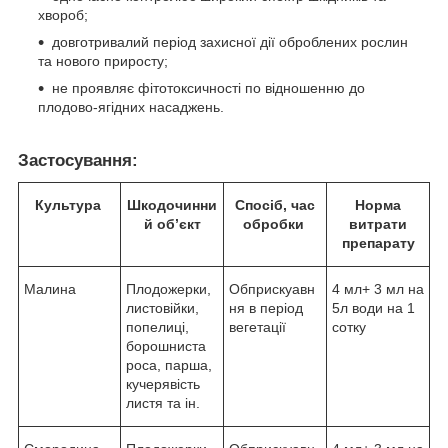
хвороб;
довготривалий період захисної дії оброблених рослин
та нового приросту;
не проявляє фітотоксичності по відношенню до
плодово-ягідних насаджень.
Застосування:
Культура
Шкодочинни
Спосіб, час
Норма
й
об’єкт
обробки
витрати
препарату
Малина
Плодожерки,
Обприскуавн
4 мл+ 3 мл на
листовійки,
ня в період
5л води на 1
попелиці,
вегетації
сотку
борошниста
роса, парша,
кучерявість
листя та ін.