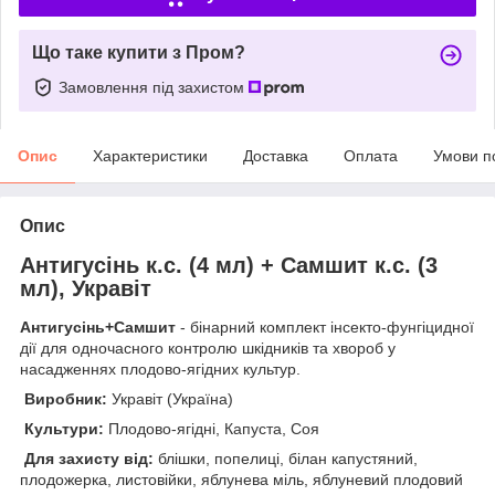
Що таке купити з Пром?
Замовлення під захистом
Опис
Характеристики
Доставка
Оплата
Умови п
Опис
Антигусінь к.с. (4 мл) + Самшит к.с. (3
мл), Укравіт
Антигусінь+Самшит
- бінарний комплект інсекто-фунгіцидної
дії для одночасного контролю шкідників та хвороб у
насадженнях плодово-ягідних культур.
Виробник:
Укравіт (Україна)
Культури:
Плодово-ягідні, Капуста, Соя
Для захисту від:
блішки, попелиці, білан капустяний,
плодожерка, листовійки, яблунева міль, яблуневий плодовий