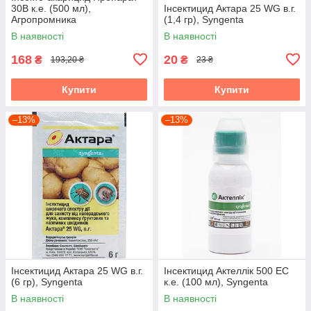
30В к.е. (500 мл),
Інсектицид Актара 25 WG в.г.
Агропромника
(1,4 гр), Syngenta
В наявності
В наявності
168
20
₴
₴
193,20 ₴
23 ₴
Купити
Купити
–13%
–13%
Інсектицид Актара 25 WG в.г.
Інсектицид Актеллік 500 ЕС
(6 гр), Syngenta
к.е. (100 мл), Syngenta
В наявності
В наявності