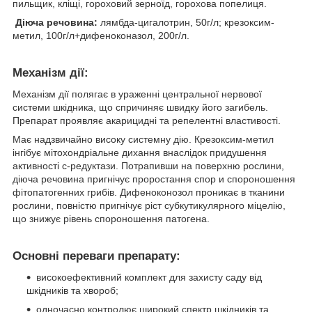
пильщик, кліщі, гороховий зерноїд, горохова попелиця.
Діюча речовина:
лямбда-цигалотрин, 50г/л; крезоксим-
метил, 100г/л+дифеноконазол, 200г/л.
Механізм дії:
Механізм дії полягає в ураженні центральної нервової
системи шкідника, що спричиняє швидку його загибель.
Препарат проявляє акарицидні та репелентні властивості.
Має надзвичайно високу системну дію. Крезоксим-метил
інгібує мітохондріальне дихання внаслідок придушення
активності с-редуктази. Потрапивши на поверхню рослини,
діюча речовина пригнічує проростання спор и спороношення
фітопатогенних грибів. Дифеноконозол проникає в тканини
рослини, повністю пригнічує ріст субкутикулярного міцелію,
що знижує рівень спороношення патогена.
Основні переваги препарату:
високоефективний комплект для захисту саду від
шкідників та хвороб;
одночасно контролює широкий спектр шкідників та