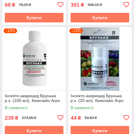
68
301
₴
₴
78,20 ₴
346,15 ₴
Купити
Купити
–13%
–13%
Інсекто-акарицид Брунька
Інсекто-акарицид Брунька
р.к. (100 мл), Кемілайн Агро
р.к. (20 мл), Кемілайн Агро
В наявності
В наявності
239
44
₴
₴
274,85 ₴
50,60 ₴
Купити
Купити