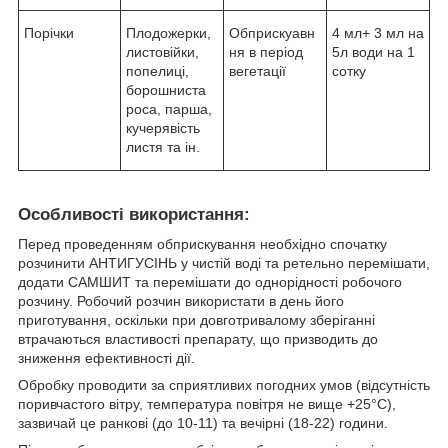
Порічки
Плодожерки,
Обприскуавн
4 мл+ 3 мл на
листовійки,
ня в період
5л води на 1
попелиці,
вегетації
сотку
борошниста
роса, парша,
кучерявість
листя та ін.
Особливості використання:
Перед проведенням обприскування необхідно спочатку
розчинити АНТИГУСІНЬ у чистій воді та ретельно перемішати,
додати САМШИТ та перемішати до однорідності робочого
розчину. Робочий розчин використати в день його
приготування, оскільки при довготривалому зберіганні
втрачаються властивості препарату, що призводить до
зниження ефективності дії.
Обробку проводити за сприятливих погодних умов (відсутність
поривчастого вітру, температура повітря не вище +25°С),
зазвичай це ранкові (до 10-11) та вечірні (18-22) години.