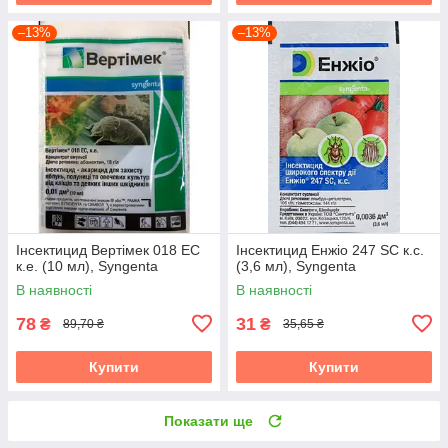
–13%
–13%
Інсектицид Вертімек 018 EC
Інсектицид Енжіо 247 SC к.с.
к.е. (10 мл), Syngenta
(3,6 мл), Syngenta
В наявності
В наявності
78
31
₴
₴
89,70 ₴
35,65 ₴
Купити
Купити
Показати ще