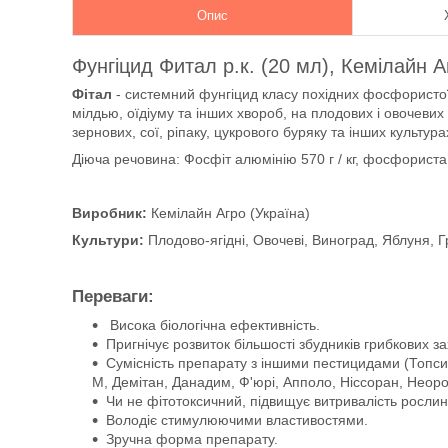
Опис
Фунгіцид Фитал р.к. (20 мл), Кемілайн А
Фітал
- системний фунгіцид класу похідних фосфористої
мілдью, оїдіуму та інших хвороб, на плодових і овочев
зернових, сої, ріпаку, цукрового буряку та інших культу
Діюча речовина: Фосфіт алюмінію 570 г / кг, фосфориста к
Виробник:
Кемілайн Агро (Україна)
Культури:
Плодово-ягідні, Овочеві, Виноград, Яблуня, 
Переваги:
Висока біологічна ефективність.
Пригнічує розвиток більшості збудників грибкових з
Сумісність препарату з іншими пестицидами (Топси
М, Демітан, Данадим, Ф'юрі, Апполо, Ніссоран, Неорон
Чи не фітотоксичний, підвищує витривалість рослин
Володіє стимулюючими властивостями.
Зручна форма препарату.