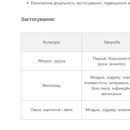
Економічна доцільність застосування, підвищення 
Застосування:
Культура
Хвороба
Парша, борошнист
Яблуня, груша
роса, моніліоз.
Мілдью, оїдіуму, чор
плямистість, антракноз, 
Виноград
біла гнилі, інфекцій
висихання.
Овочі, картопля і квіти
Мілдью, оїдіуму, кокко