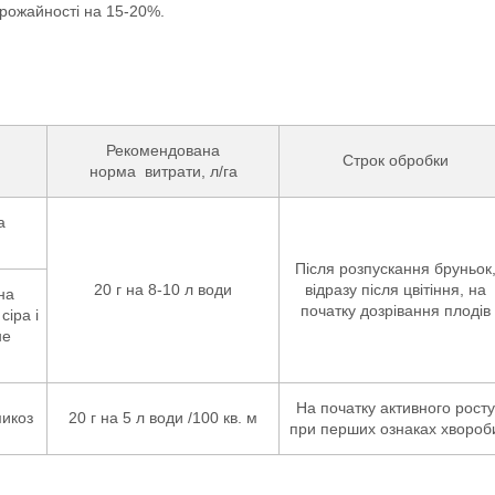
врожайності на 15-20%.
Рекомендована
Строк обробки
норма витрати, л/га
а
Після розпускання бруньок
20 г на 8-10 л води
відразу після цвітіння, на
на
початку дозрівання плодів
сіра і
не
На початку активного росту
микоз
20 г на 5 л води /100 кв. м
при перших ознаках хвороб