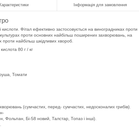
Характеристики
Інформація для замовлення
гро
 кислоти. Фітал ефективно застосовується на виноградниках проти
их культурах проти основних найбільш поширених захворювань, на
рах проти найбільш шкідливих хвороб.
ислота 80 г / кг
Груша, Томати
ахворювань (сумчастих, перед- сумчастих, недосконалих грибів).
н-
, Фольпан, Бі-58 новий, Талстар, Топаз і інші).
.