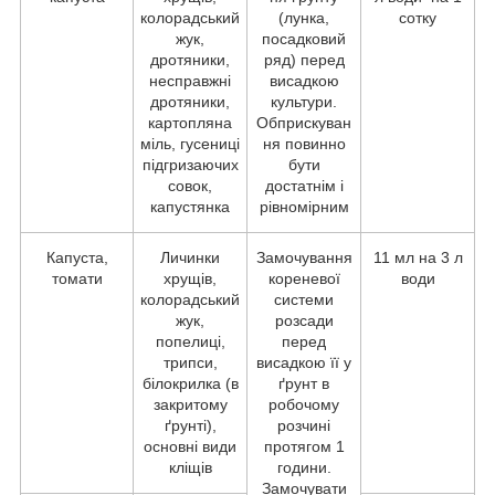
колорадський
(лунка,
сотку
жук,
посадковий
дротяники,
ряд) перед
несправжні
висадкою
дротяники,
культури.
картопляна
Обприскуван
міль, гусениці
ня повинно
підгризаючих
бути
совок,
достатнім і
капустянка
рівномірним
Капуста,
Личинки
Замочування
11 мл на 3 л
томати
хрущів,
кореневої
води
колорадський
системи
жук,
розсади
попелиці,
перед
трипси,
висадкою її у
білокрилка (в
ґрунт в
закритому
робочому
ґрунті),
розчині
основні види
протягом 1
кліщів
години.
Замочувати