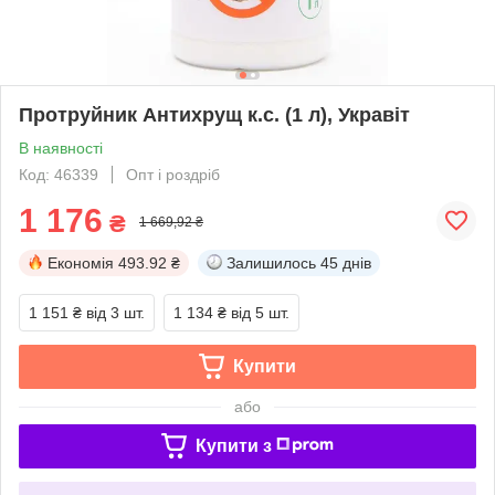
Протруйник Антихрущ к.с. (1 л), Укравіт
В наявності
Код: 46339
Опт і роздріб
1 176
₴
1 669,92 ₴
Економія
493.92 ₴
Залишилось
45 днів
1 151 ₴
від 3 шт.
1 134 ₴
від 5 шт.
Купити
або
Купити з