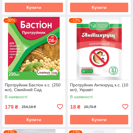
Купити
Купити
–30%
–13%
Протруйник Бастіон к.с. (250
Протруйник Антихрущ к.с. (10
мл), Сімейний Сад
мл), Укравіт
В наявності
В наявності
179
18
₴
₴
254,18 ₴
20,70 ₴
Купити
Купити
–13%
–13%