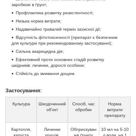
заробкою в ґрунт;
Профілактика розвитку резистентності;
Низька норма витрати;
Надзвичайно тривалий термін захисної дії;
Відсутність фітотоксичності (препарат є безпечним
для культури при рекомендованому застосуванні);
Сильна акарицидна дія;
Ефективний проти основних стадій розвитку
шкідників: личинки, дорослі особини;
Стійкість до змивання дощем.
Застосування:
Культура
Шкодочинний
Спосіб, час
Норма
об’єкт
обробки
витрати
препарату
Картопля,
Личинки
Обприскуван
10 мл на 5-10
капуста
хрущів,
ня ґрунту
л води на 1