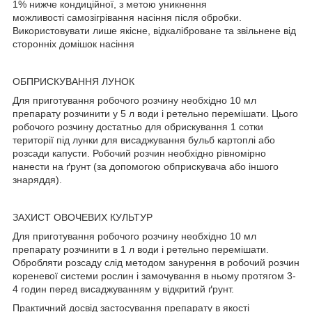
1% нижче кондиційної, з метою уникнення
можливості самозігрівання насіння після обробки.
Використовувати лише якісне, відкаліброване та звільнене від
сторонніх домішок насіння
ОБПРИСКУВАННЯ ЛУНОК
Для приготування робочого розчину необхідно 10 мл
препарату розчинити у 5 л води і ретельно перемішати. Цього
робочого розчину достатньо для обрискування 1 сотки
території під лунки для висаджування бульб картоплі або
розсади капусти. Робочий розчин необхідно рівномірно
нанести на ґрунт (за допомогою обприскувача або іншого
знаряддя).
ЗАХИСТ ОВОЧЕВИХ КУЛЬТУР
Для приготування робочого розчину необхідно 10 мл
препарату розчинити в 1 л води і ретельно перемішати.
Обробляти розсаду слід методом занурення в робочий розчин
кореневої системи рослин і замочування в ньому протягом 3-
4 годин перед висаджуванням у відкритий ґрунт.
Практичний досвід застосування препарату в якості