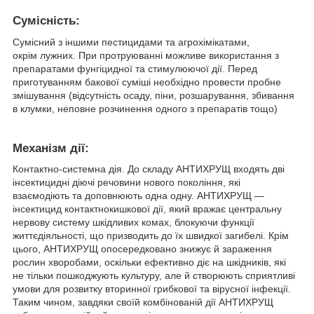
Сумісність:
Сумісний з іншими пестицидами та агрохімікатами,
окрім лужних. При протруюванні можливе використання з
препаратами фунгіцидної та стимулюючої дії. Перед
приготуванням бакової суміші необхідно провести пробне
змішування (відсутність осаду, піни, розшарування, збивання
в клумки, неповне розчинення одного з препаратів тощо)
Механiзм дії:
Контактно-системна дія. До складу АНТИХРУЩ входять дві
інсектицидні діючі речовини нового покоління, які
взаємодіють та доповнюють одна одну. АНТИХРУЩ —
інсектицид контактнокишкової дії, який вражає центральну
нервову систему шкідливих комах, блокуючи функції
життєдіяльності, що призводить до їх швидкої загибелі. Крім
цього, АНТИХРУЩ опосередковано знижує й зараження
рослин хворобами, оскільки ефективно діє на шкідників, які
не тільки пошкоджують культуру, але й створюють сприятливі
умови для розвитку вторинної грибкової та вірусної інфекції.
Таким чином, завдяки своїй комбінованій дії АНТИХРУЩ