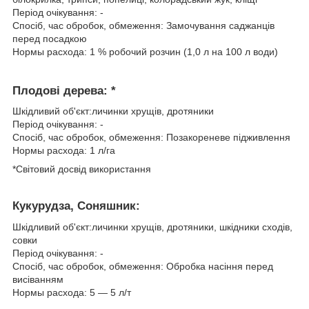
Період очікування: -
Спосіб, час обробок, обмеження: Замочування саджанців
перед посадкою
Нормы расхода: 1 % робочий розчин (1,0 л на 100 л води)
Плодові дерева: *
Шкiдливий об'єкт:личинки хрущів, дротяники
Період очікування: -
Спосіб, час обробок, обмеження: Позакореневе підживлення
Нормы расхода: 1 л/га
*Свiтовий досвiд використання
Кукурудза, Соняшник:
Шкiдливий об'єкт:личинки хрущів, дротяники, шкідники сходів,
совки
Період очікування: -
Спосіб, час обробок, обмеження: Обробка насіння перед
висіванням
Нормы расхода: 5 — 5 л/т