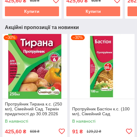
425,60
425,60
262
₴
₴
608 ₴
608 ₴
Купити
Купити
Акційні пропозиції та новинки
–30%
–30%
Протруйник Тирана к.с. (250
мл), Сімейний Сад. Термін
Протруйник Бастіон к.с. (100
придатності до 30.09.2026
мл), Сімейний Сад
В наявності
В наявності
425,60
91
₴
₴
608 ₴
129,22 ₴