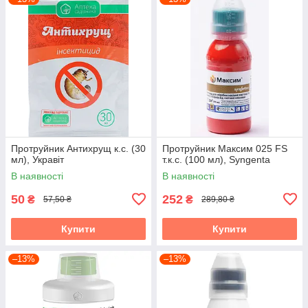
Протруйник Антихрущ к.с. (30
Протруйник Максим 025 FS
мл), Укравіт
т.к.с. (100 мл), Syngenta
В наявності
В наявності
50
252
₴
₴
57,50 ₴
289,80 ₴
Купити
Купити
–13%
–13%