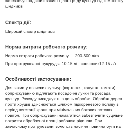
забезпечує надійний захист цілого ряду культур від комплексу
шкідників
Спектр дії:
Широкий спектр шкідників
Норма витрати робочого розчину:
Норма витрати робочого розчину — 200-300 л/га.
При протруюванні: кукурудза 10-15 л/т, соняшник12-15 л/т
Особливостi застосування:
Для захисту овочевих культур (картопля, капуста, томати)
обприскуванню підлягають посадочні лунки та розсада
культур. Розсаду висаджують в день обробки. Обробка дерев
проти хрущів здійснюється шляхом підкореневого поливу в
період вегетації крони при мінімальних бокових потоках
повітря. При обприскуванні намагатися забезпечити суцільне
покриття обробленої площі робочою рідиною. При
завчасному протруюванні вологість насіння повинна бути на