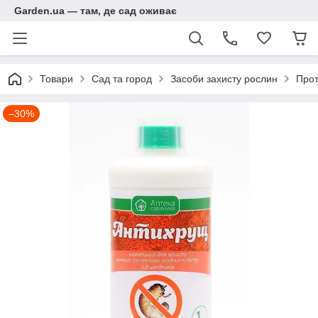
Garden.ua — там, де сад оживає
Товари
Сад та город
Засоби захисту рослин
Прот
–30%