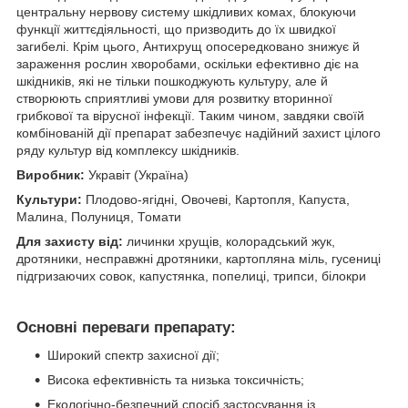
центральну нервову систему шкідливих комах, блокуючи
функції життєдіяльності, що призводить до їх швидкої
загибелі. Крім цього, Антихрущ опосередковано знижує й
зараження рослин хворобами, оскільки ефективно діє на
шкідників, які не тільки пошкоджують культуру, але й
створюють сприятливі умови для розвитку вторинної
грибкової та вірусної інфекції. Таким чином, завдяки своїй
комбінованій дії препарат забезпечує надійний захист цілого
ряду культур від комплексу шкідників.
Виробник:
Укравіт (Україна)
Культури:
Плодово-ягідні, Овочеві, Картопля, Капуста,
Малина, Полуниця, Томати
Для захисту від:
личинки хрущів, колорадський жук,
дротяники, несправжні дротяники, картопляна міль, гусениці
підгризаючих совок, капустянка, попелиці, трипси, білокри
Основні переваги препарату:
Широкий спектр захисної дії;
Висока ефективність та низька токсичність;
Екологічно-безпечний спосіб застосування із