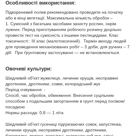
Особливості використання:
Підкореневий полив рекомендовано проводити на початку
або в кінці вегетації. Максимальна кількість обробок –
1. Сумісний з багатьма засобами захисту рослин, окрім
лужних. Перед приготуванням робочого розчину доцільно
провести тест на сумісність з іншими пестицидами. Клас
токсичності:: ІІІ клас (малотоксичний). Термін виходу людей
для проведення механізованих робіт – 3 доби, для ручних – 7
діб. При ґрунтовому застосуванні — не встановлюються.
Овочеві культури:
Шкiдливий об'єкт:жужелиця, личинки хрущів, несправжні
дротяники, дротяники, совки, колорадський жук
Період очікування: -
Спосіб, час обробок, обмеження: Внесення суцільним
способом з подальшим загортанням в грунт перед посівом/
посадкою
Нормы расхода: 0,8 — 1 л/га
Шкiдливий об'єкт:гусениці підгризаючих совок, капустянка,
личинки хрущів, несправжні дротяники, дротяники,
білокрилка, трипси, попелиці, колорадський жук, кліщі