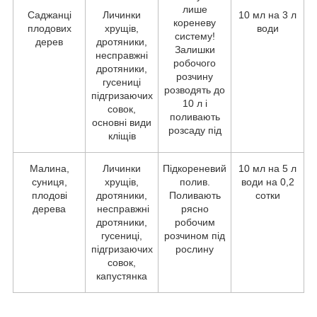
лише
Саджанці
Личинки
10 мл на 3 л
кореневу
плодових
хрущів,
води
систему!
дерев
дротяники,
Залишки
несправжні
робочого
дротяники,
розчину
гусениці
розводять до
підгризаючих
10 л і
совок,
поливають
основні види
розсаду під
кліщів
Малина,
Личинки
Підкореневий
10 мл на 5 л
суниця,
хрущів,
полив.
води на 0,2
плодові
дротяники,
Поливають
сотки
дерева
несправжні
рясно
дротяники,
робочим
гусениці,
розчином під
підгризаючих
рослину
совок,
капустянка