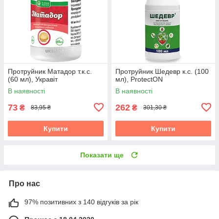
Протруйник Матадор т.к.с.
Протруйник Шедевр к.с. (100
(60 мл), Укравіт
мл), ProtectON
В наявності
В наявності
73
262
₴
₴
83,95 ₴
301,30 ₴
Купити
Купити
Показати ще
Про нас
97% позитивних з 140 відгуків за рік