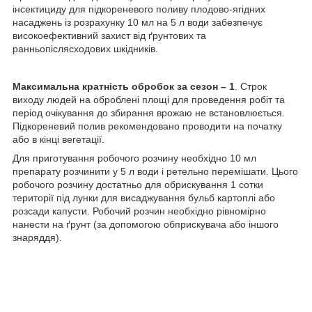
інсектициду для підкореневого поливу плодово-ягідних
насаджень із розрахунку 10 мл на 5 л води забезпечує
високоефективний захист від ґрунтових та
ранньопіслясходових шкідників.
Максимальна кратність обробок за сезон – 1
. Строк
виходу людей на оброблені площі для проведення робіт та
період очікування до збирання врожаю не встановлюється.
Підкореневий полив рекомендовано проводити на початку
або в кінці вегетації.
Для приготування робочого розчину необхідно 10 мл
препарату розчинити у 5 л води і ретельно перемішати. Цього
робочого розчину достатньо для обрискування 1 сотки
території під лунки для висаджування бульб картоплі або
розсади капусти. Робочий розчин необхідно рівномірно
нанести на ґрунт (за допомогою обприскувача або іншого
знаряддя).