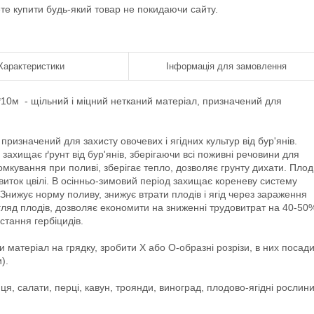
ете купити будь-який товар не покидаючи сайту.
Характеристики
Інформація для замовлення
*10м - щільний і міцний нетканий матеріал, призначений для
призначений для захисту овочевих і ягідних культур від бур'янів.
захищає ґрунт від бур'янів, зберігаючи всі поживні речовини для
омкування при поливі, зберігає тепло, дозволяє грунту дихати. Пло
звиток цвілі. В осінньо-зимовий період захищає кореневу систему
 Знижує норму поливу, знижує втрати плодів і ягід через зараження
вигляд плодів, дозволяє економити на зниженні трудовитрат на 40-50
стання гербіцидів.
 матеріал на грядку, зробити Х або О-образні розрізи, в них посад
).
иця, салати, перці, кавун, троянди, виноград, плодово-ягідні рослини