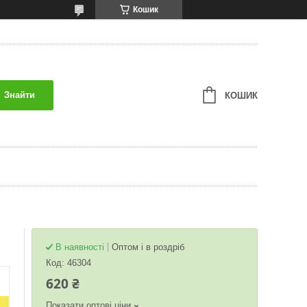
Кошик
Знайти
КОШИК
В наявності
Оптом і в роздріб
Код:
46304
620 ₴
Показати оптові ціни