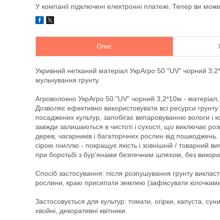
У компанії підключені електронні платежі. Тепер ви мож
Опис
Укривний нетканий матеріал УкрАгро 50 "UV" чорний 3,2
мульчування грунту.
Агроволокно УкрАгро 50 "UV" чорний 3,2*10м - матеріал, 
Дозволяє ефективно використовувати всі ресурси грунту: 
посаджених культур, запобігає випаровуванню вологи і к
завжди залишаються в чистоті і сухості, що виключає ро
дерев, чагарників і багаторічних рослин від пошкоджень.
сірою гниллю - покращує якість і зовнішній / товарний 
при боротьбі з бур'янами безпечним шляхом, без викори
Спосіб застосування: після розпушування грунту викласти
рослини, краю присипати землею (зафіксувати кілочками
Застосовується для культур: томати, огірки, капуста, сун
хвойні, декоративні квітники.