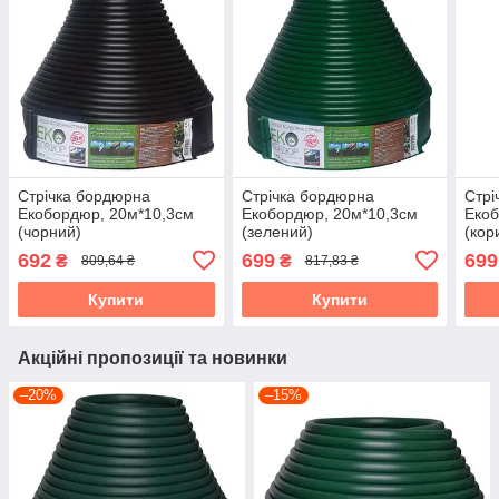
Стрічка бордюрна
Стрічка бордюрна
Стрі
Екобордюр, 20м*10,3см
Екобордюр, 20м*10,3см
Екоб
(чорний)
(зелений)
(кор
692
699
699
₴
₴
809,64 ₴
817,83 ₴
Купити
Купити
Акційні пропозиції та новинки
–20%
–15%