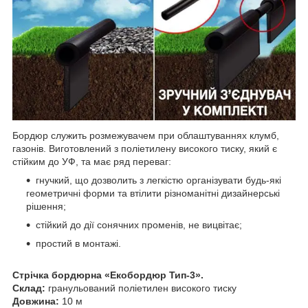
Бордюр служить розмежувачем при облаштуваннях клумб,
газонів. Виготовлений з поліетилену високого тиску, який є
стійким до УФ, та має ряд переваг:
гнучкий, що дозволить з легкістю організувати будь-які
геометричні форми та втілити різноманітні дизайнерські
рішення;
стійкий до дії сонячних променів, не вицвітає;
простий в монтажі.
Стрічка бордюрна «Екобордюр Тип-3».
Склад:
гранульований поліетилен високого тиску
Довжина:
10 м