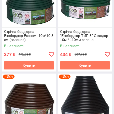
Стрічка бордюрна
Стрічка бордюрна
Екобордюр Економ, 10м*10,3
"Екобордюр ТИП 3" Стандарт
см (зелений)
10м * 110мм зелена
В наявності
В наявності
377
434
₴
₴
471,63 ₴
507,78 ₴
Купити
Купити
–15%
–15%