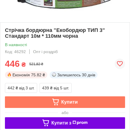
Стрічка бордюрна "Екобордюр ТИП 3"
Стандарт 10м * 110мм чорна
В наявності
Код: 46292
Опт і роздріб
446
₴
521,82 ₴
Економія
75.82 ₴
Залишилось
30 днів
442 ₴
від 3 шт.
439 ₴
від 5 шт.
Купити
або
Купити з