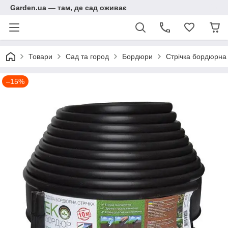
Garden.ua — там, де сад оживає
Товари
Сад та город
Бордюри
Стрічка бордюрна
–15%