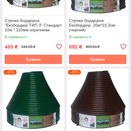
Стрічка бордюрна
Стрічка бордюрна
"Екобордюр ТИП 3" Стандарт
Екобордюр, 20м*10,3см
10м * 110мм коричнева
(чорний)
В наявності
В наявності
465
692
₴
₴
544,05 ₴
809,64 ₴
Купити
Купити
–15%
–15%