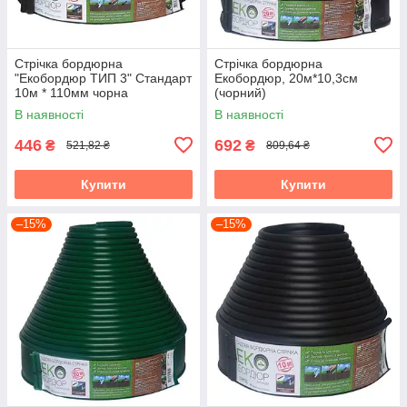
Стрічка бордюрна
Стрічка бордюрна
"Екобордюр ТИП 3" Стандарт
Екобордюр, 20м*10,3см
10м * 110мм чорна
(чорний)
В наявності
В наявності
446
692
₴
₴
521,82 ₴
809,64 ₴
Купити
Купити
–15%
–15%