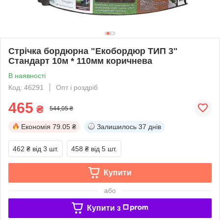
Стрічка бордюрна "Екобордюр ТИП 3"
Стандарт 10м * 110мм коричнева
В наявності
Код: 46291
Опт і роздріб
465
₴
544,05 ₴
Економія
79.05 ₴
Залишилось
37 днів
462 ₴
від 3 шт.
458 ₴
від 5 шт.
Купити
або
Купити з