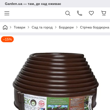
Garden.ua — там, де сад оживає
Товари
Сад та город
Бордюри
Стрічка бордюрна
–15%