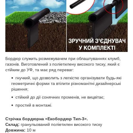
Бордюр служить розмежувачем при облаштуваннях клумб,
газонів. Виготовлений з поліетилену високого тиску, який є
стійким до УФ, та має ряд переваг:
гнучкий, що дозволить з легкістю організувати будь-які
геометричні форми та втілити різноманітні дизайнерські
рішення;
стійкий до дії сонячних променів, не вицвітає;
простий в монтажі.
Стрічка бордюрна «Екобордюр Тип-3».
Склад:
гранульований поліетилен високого тиску
Довжина:
10 м