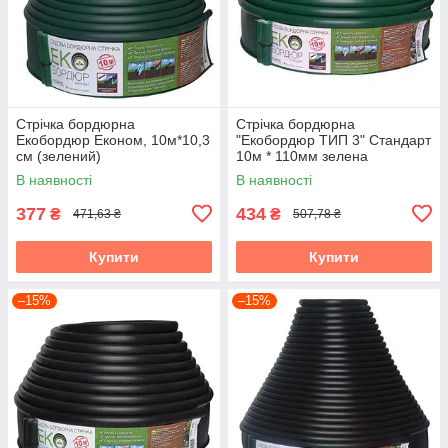
Стрічка бордюрна
Стрічка бордюрна
Екобордюр Економ, 10м*10,3
"Екобордюр ТИП 3" Стандарт
см (зелений)
10м * 110мм зелена
В наявності
В наявності
377
434
₴
₴
471,63 ₴
507,78 ₴
Купити
Купити
–15%
–15%