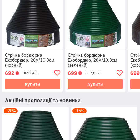
Стрічка бордюрна
Стрічка бордюрна
Стрі
Екобордюр, 20м*10,3см
Екобордюр, 20м*10,3см
Екоб
(чорний)
(зелений)
(кор
692
699
699
₴
₴
809,64 ₴
817,83 ₴
Купити
Купити
Акційні пропозиції та новинки
–20%
–15%